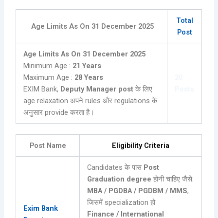
Total
Age Limits As On 31 December 2025
Post
Age Limits As On 31 December 2025
Minimum Age :
21 Years
Maximum Age :
28 Years
20
EXIM Bank,
Deputy Manager post
के लिए
Posts
age relaxation अपने rules और regulations के
अनुसार provide करता है।
Post Name
Eligibility Criteria
Candidates के पास
Post
Graduation degree
होनी चाहिए जैसे:
MBA / PGDBA / PGDBM / MMS
,
जिसमें specialization हो
Exim Bank
Finance / International