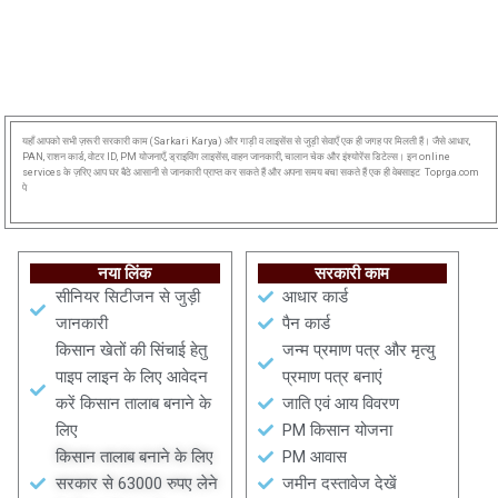
यहाँ आपको सभी ज़रूरी सरकारी काम (Sarkari Karya) और गाड़ी व लाइसेंस से जुड़ी सेवाएँ एक ही जगह पर मिलती हैं। जैसे आधार,
PAN, राशन कार्ड, वोटर ID, PM योजनाएँ, ड्राइविंग लाइसेंस, वाहन जानकारी, चालान चेक और इंश्योरेंस डिटेल्स। इन online
services के ज़रिए आप घर बैठे आसानी से जानकारी प्राप्त कर सकते हैं और अपना समय बचा सकते हैं एक ही वेबसाइट Toprga.com
पे
नया लिंक
सरकारी काम
सीनियर सिटीजन से जुड़ी
आधार कार्ड
जानकारी
पैन कार्ड
किसान खेतों की सिंचाई हेतु
जन्म प्रमाण पत्र और मृत्यु
पाइप लाइन के लिए आवेदन
प्रमाण पत्र बनाएं
करें किसान तालाब बनाने के
जाति एवं आय विवरण
लिए
PM किसान योजना
किसान तालाब बनाने के लिए
PM आवास
सरकार से 63000 रुपए लेने
जमीन दस्तावेज देखें