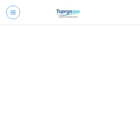
Skip
to
content